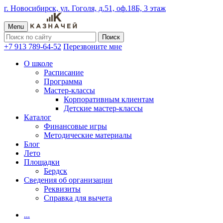
г. Новосибирск, ул. Гоголя, д.51, оф.18Б, 3 этаж
Menu
+7 913 789-64-52
Перезвоните мне
О школе
Расписание
Программа
Мастер-классы
Корпоративным клиентам
Детские мастер-классы
Каталог
Финансовые игры
Методические материалы
Блог
Лето
Площадки
Бердск
Сведения об организации
Реквизиты
Справка для вычета
...