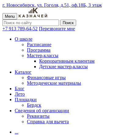
г. Новосибирск, ул. Гоголя, д.51, оф.18Б, 3 этаж
Menu
+7 913 789-64-52
Перезвоните мне
О школе
Расписание
Программа
Мастер-классы
Корпоративным клиентам
Детские мастер-классы
Каталог
Финансовые игры
Методические материалы
Блог
Лето
Площадки
Бердск
Сведения об организации
Реквизиты
Справка для вычета
...