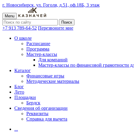
г. Новосибирск, ул. Гоголя, д.51, оф.18Б, 3 этаж
Menu
+7 913 789-64-52
Перезвоните мне
О школе
Расписание
Программа
Мастер-классы
Для компаний
Мастер-классы по финансовой грамотности дл
Каталог
Финансовые игры
Методические материалы
Блог
Лето
Площадки
Бердск
Сведения об организации
Реквизиты
Справка для вычета
...