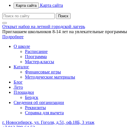
Карта сайта
Карта сайта
Открыт набор на летний городской лагерь
Приглашаем школьников 8-14 лет на увлекательные программы
Подробнее
О школе
Расписание
Программа
Мастер-классы
Каталог
Финансовые игры
Методические материалы
Блог
Лето
Площадки
Бердск
Сведения об организации
Реквизиты
Справка для вычета
г. Новосибирск, ул. Гоголя, д.51, оф.18Б, 3 этаж